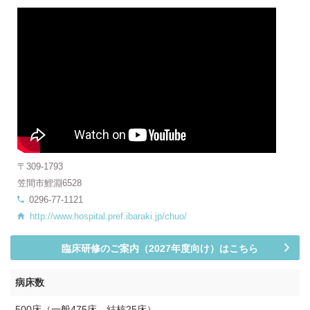
〒309-1793
笠間市鯉淵6528
0296-77-1121
http://www.hospital.pref.ibaraki.jp/chuo/
臨床研修のご案内（2027年度向け）はこちら
病床数
500床（一般475床、結核25床）