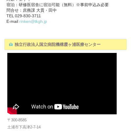
宿泊：研修医宿舎に宿泊可能（無料）※事前申込み必要
問合せ：庶務課 大貫・田中
TEL 029-830-3711
E-mail
rinken@tkgh.jp
独立行政法人国立病院機構霞ヶ浦医療センター
〒300-8585
土浦市下高津2-7-14