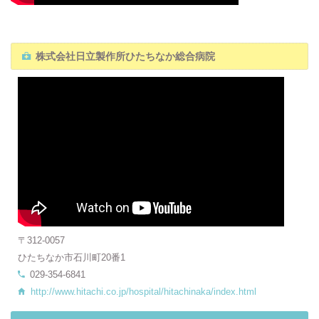
株式会社日立製作所ひたちなか総合病院
〒312-0057
ひたちなか市石川町20番1
029-354-6841
http://www.hitachi.co.jp/hospital/hitachinaka/index.html