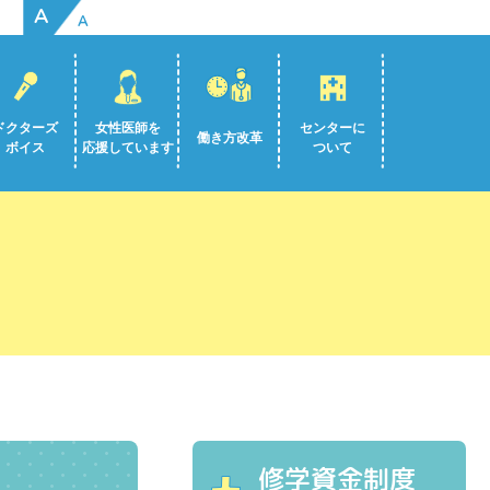
A
A
ドクターズ
女性医師を
センターに
働き方改革
ボイス
応援しています
ついて
修学資金制度