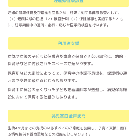
妊産婦健康診査
妊婦の健康保持及び増進を図るため、妊婦に対する健康診査として、
（1）健康状態の把握 （2）検査計測 （3）保健指導を実施するととも
に、妊娠期間中の適時に必要に応じた医学的検査を行います。
利用者支援
病気や病後の子どもと保護者が家庭で保育できない場合に、病院・
保育所などに付設されたスペースで預かります。
保育所などの施設によっては、保育中の体調不良児を、保護者の迎
えまで安静に預かるところもあります。
保育中に具合の悪くなった子どもを看護師等が送迎し、病児保育施
設において保育する仕組みもあります。
乳児家庭全戸訪問
生後4ヶ月までの乳児のいるすべてのご家庭を訪問し、子育て支援に関す
る情報提供や養育環境などの把握をおこなります。