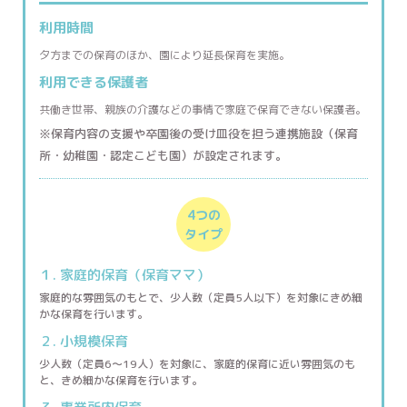
利用時間
夕方までの保育のほか、園により延長保育を実施。
利用できる
保護者
共働き世帯、親族の介護などの事情で家庭で保育できない保護者。
※保育内容の支援や卒園後の受け皿役を担う連携施設（保育
所・幼稚園・認定こども園）が設定されます。
4つの
タイプ
１. 家庭的保育（保育ママ）
家庭的な雰囲気のもとで、少人数（定員5人以下）を対象にきめ細
かな保育を行います。
２. 小規模保育
少人数（定員6〜19人）を対象に、家庭的保育に近い雰囲気のも
と、きめ細かな保育を行います。