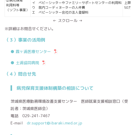
②病児保育
イ ベビーシッターやファミリーサポートセンターの利用料
上限
利用料等
ウ 院内コーディネーターの人件費
50万円
（ソフト事業）
エ ベビーシッター会社の法人登録料
← スクロール →
※詳細はお問合せください。
（３）事業の活用例
● 霞ヶ浦医療センター
● 土浦協同病院
（４）問合せ先
病児保育支援体制構築の相談について
茨城県医療勤務環境改善支援センター 医師就業支援相談窓口（受
託者：茨城県医師会）
電話 029-241-7467
E-mail
dr.support@ibaraki.med.or.jp