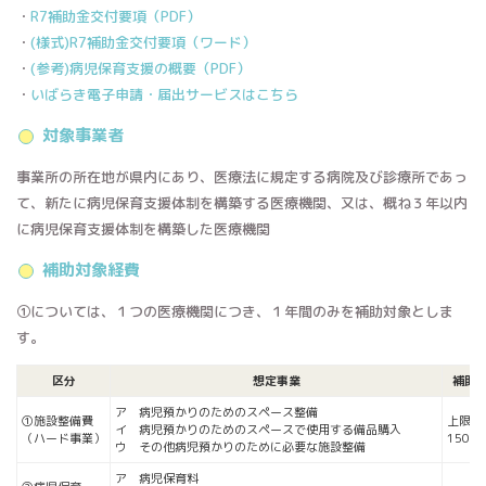
・
R7補助金交付要項（PDF）
・
(様式)R7補助金交付要項（ワード）
・
(参考)病児保育支援の概要（PDF）
・
いばらき電子申請・届出サービスはこちら
対象事業者
事業所の所在地が県内にあり、医療法に規定する病院及び診療所であっ
て、新たに病児保育支援体制を構築する医療機関、又は、概ね３年以内
に病児保育支援体制を構築した医療機関
補助対象経費
①については、１つの医療機関につき、１年間のみを補助対象としま
す。
区分
想定事業
補助
ア 病児預かりのためのスペース整備
①施設整備費
上限
イ 病児預かりのためのスペースで使用する備品購入
（ハード事業）
150万
ウ その他病児預かりのために必要な施設整備
ア 病児保育料