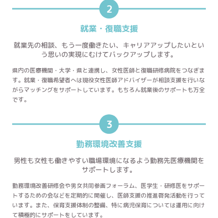
2
就業・復職支援
就業先の相談、もう一度働きたい、
キャリアアップしたいとい
う思いの
実現にむけてバックアップします。
県内の医療機関・大学・県と連携し、女性医師と復職研修病院をつなぎま
す。就業・復職希望者へは現役女性医師アドバイザーが相談支援を行いな
がらマッチングをサポートしています。もちろん就業後のサポートも万全
です。
3
勤務環境改善支援
男性も女性も
働きやすい職場環境になるよう
勤務先医療機関を
サポートします。
勤務環境改善研修会や男女共同参画フォーラム、医学生・研修医をサポー
トするための会などを定期的に開催し、医師支援の推進啓発活動を行って
います。また、保育支援体制の整備、特に病児保育については運用に向け
て積極的にサポートをしています。